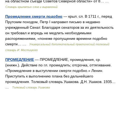
на областном съезде Советов Северной области» от 8… …
Словарь крылатых слов и выражений
Промедление смерти подобно
— крыл. сл. В 1711 г., перед
Прутским походом, Петр I направил письмо в недавно
учрежденный Сенат. Благодаря сенаторов за их деятельность
он требовал и впредь не медлить необходимыми
распоряжениями, «понеже пропущение времени подобно
смерти… …
Универсальный дополнительный практический толковый
словарь И. Мостицкого
ПРОМЕДЛЕНИЕ
— ПРОМЕДЛЕНИЕ, промедления, ср.
(книжн.). Действие по гл. промедлить; отсрочка, оттягивание.
«Промедление в выступлении смерти подобно.» Ленин.
Приступить к выполнению плана без дальнейшего
промедления. Толковый словарь Ушакова. Д.Н. Ушаков. 1935…
…
Толковый словарь Ушакова