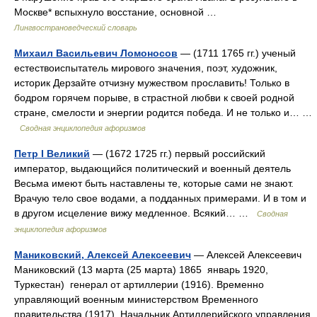
Москве* вспыхнуло восстание, основной …
Лингвострановедческий словарь
Михаил Васильевич Ломоносов
— (1711 1765 гг.) ученый
естествоиспытатель мирового значения, поэт, художник,
историк Дерзайте отчизну мужеством прославить! Только в
бодром горячем порыве, в страстной любви к своей родной
стране, смелости и энергии родится победа. И не только и… …
Сводная энциклопедия афоризмов
Петр I Великий
— (1672 1725 гг.) первый российский
император, выдающийся политический и военный деятель
Весьма имеют быть наставлены те, которые сами не знают.
Врачую тело свое водами, а подданных примерами. И в том и
в другом исцеление вижу медленное. Всякий… …
Сводная
энциклопедия афоризмов
Маниковский, Алексей Алексеевич
— Алексей Алексеевич
Маниковский (13 марта (25 марта) 1865 январь 1920,
Туркестан) генерал от артиллерии (1916). Временно
управляющий военным министерством Временного
правительства (1917). Начальник Артиллерийского управления