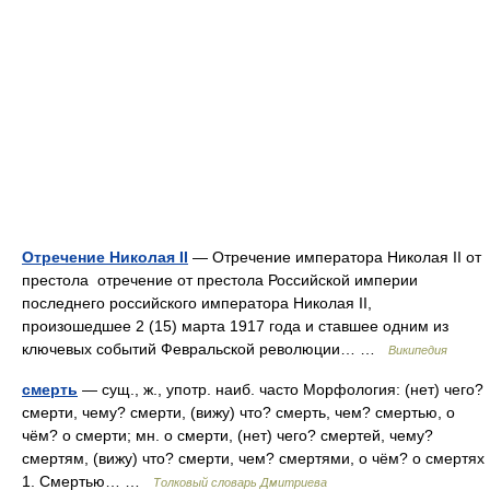
Отречение Николая II
— Отречение императора Николая II от
престола отречение от престола Российской империи
последнего российского императора Николая II,
произошедшее 2 (15) марта 1917 года и ставшее одним из
ключевых событий Февральской революции… …
Википедия
смерть
— сущ., ж., употр. наиб. часто Морфология: (нет) чего?
смерти, чему? смерти, (вижу) что? смерть, чем? смертью, о
чём? о смерти; мн. о смерти, (нет) чего? смертей, чему?
смертям, (вижу) что? смерти, чем? смертями, о чём? о смертях
1. Смертью… …
Толковый словарь Дмитриева