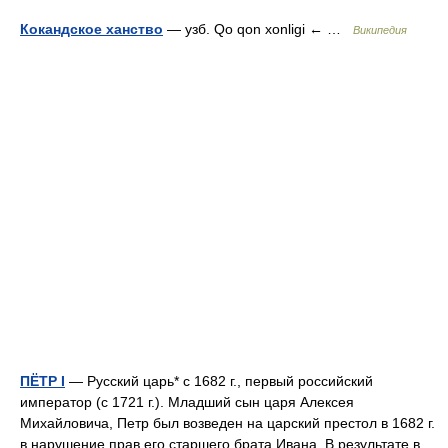
Кокандское ханство
— узб. Qo qon xonligi ← …
Википедия
ПЁТР I
— Русский царь* с 1682 г., первый российский
император (с 1721 г.). Младший сын царя Алексея
Михайловича, Петр был возведен на царский престол в 1682 г.
в нарушение прав его старшего брата Ивана. В результате в